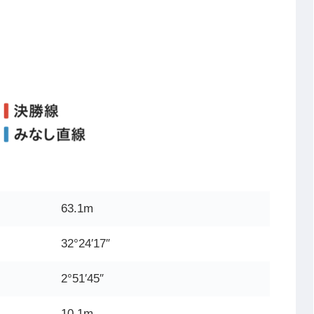
63.1m
32°24′17″
2°51′45″
10.1m