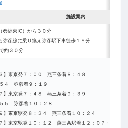
om
施設案内
（巻潟東IC）から３０分
ら弥彦線に乗り換え弥彦駅下車徒歩１５分
ーで約３０分
０３】東京発７：００ 燕三条着８：４８
：５４ 弥彦着９：１９
０７】東京発７：４８ 燕三条着９：３９
：５５ 弥彦着１０：２８
０９】東京駅発８：２４ 燕三条着１０：２４
１７】東京駅発１０：１２ 燕三条駅着１２：０７・弥彦競