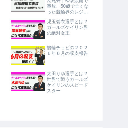
ん死去｜松阪競輪で
事故、50歳で亡くな
った競輪界のレジェ
ンド
児玉碧衣選手とは？
ガールズケイリン界
の絶対女王
競輪チョビの２０２
６年６月の収支報告
太田りゆ選手とは？
世界で戦うガールズ
ケイリンのスピード
スター
輪場行き無料バス