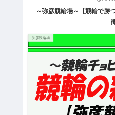
2025.09
～弥彦競輪場～【競輪で勝
弥彦競輪場