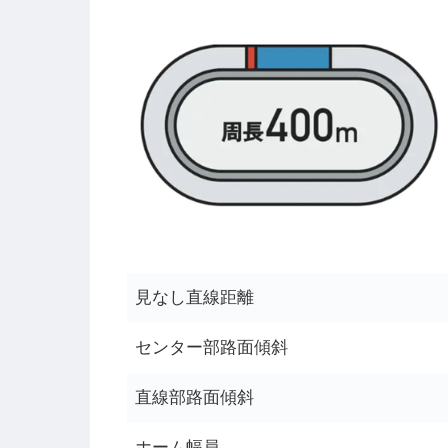
見なし直線距離
センター部路面傾斜
直線部路面傾斜
ホーム幅員