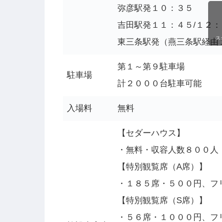
弥彦駅発１０：３５
吉田駅発１１：４５/１２：
ス
東三条駅発（燕三条駅経由
第１～第９駐車場
駐車場
計２０００台駐車可能
入場料
無料
【セダーハウス】
・無料・収容人数８００人
【特別観覧席（A席）】
・１８５席・５００円、フ
【特別観覧席（S席）】
・５６席・１０００円、フ