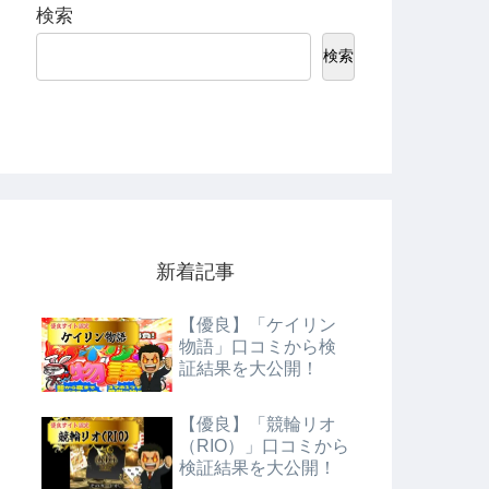
検索
検索
新着記事
【優良】「ケイリン
物語」口コミから検
証結果を大公開！
【優良】「競輪リオ
（RIO）」口コミから
検証結果を大公開！