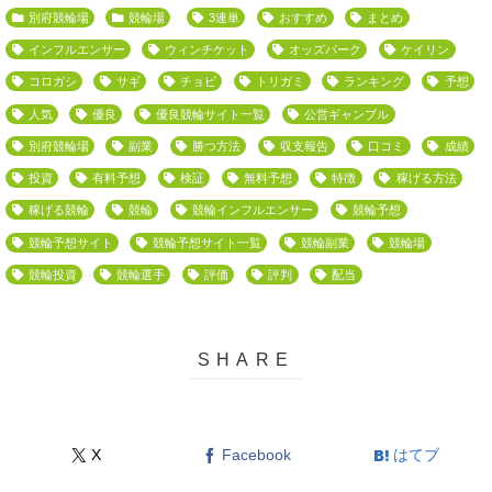
別府競輪場
競輪場
3連単
おすすめ
まとめ
インフルエンサー
ウィンチケット
オッズパーク
ケイリン
コロガシ
サギ
チョビ
トリガミ
ランキング
予想
人気
優良
優良競輪サイト一覧
公営ギャンブル
別府競輪場
副業
勝つ方法
収支報告
口コミ
成績
投資
有料予想
検証
無料予想
特徴
稼げる方法
稼げる競輪
競輪
競輪インフルエンサー
競輪予想
競輪予想サイト
競輪予想サイト一覧
競輪副業
競輪場
競輪投資
競輪選手
評価
評判
配当
X
Facebook
はてブ