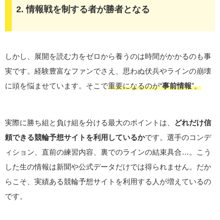
2. 情報戦を制する者が勝者となる
しかし、展開を読む力をゼロから養うのは時間がかかるのも事
実です。経験豊富なファンでさえ、思わぬ伏兵やラインの崩壊
に頭を悩ませています。そこで
重要になるのが“
事前情報
”。
実際に勝ち組と負け組を分ける最大のポイントは、
どれだけ信
頼できる
競輪予想サイト
を利用しているか
です。選手のコンデ
ィション、直前の練習内容、裏でのラインの結束具合…。こう
した生の情報は新聞や公式データだけでは得られません。だか
らこそ、実績ある競輪予想サイトを利用する人が増えているの
です。