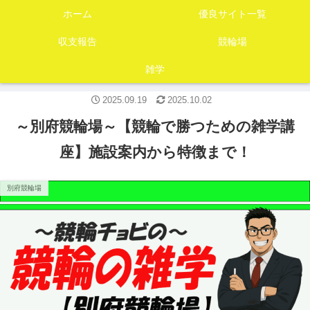
ホーム
優良サイト一覧
収支報告
競輪場
雑学
2025.09.19
2025.10.02
～別府競輪場～【競輪で勝つための雑学講
座】施設案内から特徴まで！
別府競輪場