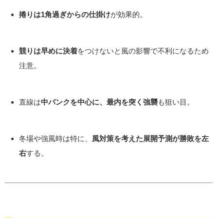
捲りは1角過ぎからの仕掛け
が効果的。
競りは早めに決着
をつけないと風の影響で不利になるため
注意。
直線は
中バンクを中心に、最内を突く強襲
も狙い目。
冬場や強風時は特に、
風対策を考えた展開予測が勝敗を左
右
する。