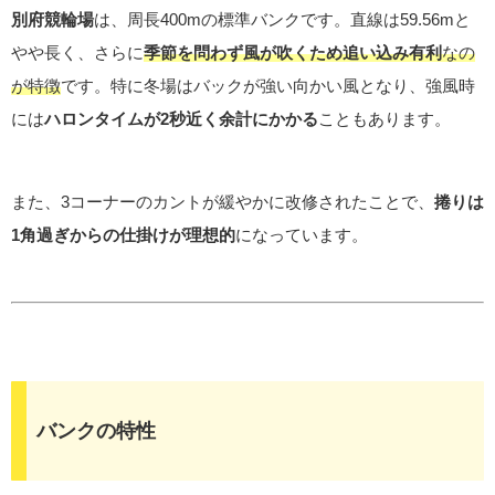
別府競輪場
は、周長400mの標準バンクです。直線は59.56mと
やや長く、さらに
季節を問わず風が吹くため追い込み有利
なの
が特徴
です。特に冬場はバックが強い向かい風となり、強風時
には
ハロンタイムが2秒近く余計にかかる
こともあります。
また、3コーナーのカントが緩やかに改修されたことで、
捲りは
1角過ぎからの仕掛けが理想的
になっています。
バンクの特性