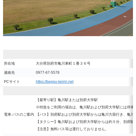
所在地
大分県別府市亀川東町１番３６号
連絡先
0977-67-5578
PCサイト
https://beppu-keirin.net
【最寄り駅】亀川駅または別府大学駅
※特急をご利用の場合は、亀川駅および別府大学駅には停車
電車.バスのご案内
【バス】別府駅および別府大学駅からは亀川方面行き、亀川
【タクシー】亀川駅および別府大学駅からは約５分、別府駅か
【注意】無料バス等は運行しておりません。