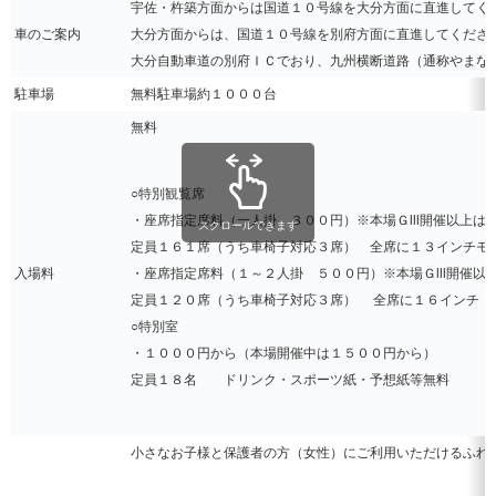
宇佐・杵築方面からは国道１０号線を大分方面に直進してく
車のご案内
大分方面からは、国道１０号線を別府方面に直進してくださ
大分自動車道の別府ＩＣでおり、九州横断道路（通称やまな
駐車場
無料駐車場約１０００台
無料
○特別観覧席
・座席指定席料（一人掛 ３００円）※本場Ｇlll開催以上は
スクロールできます
定員１６１席（うち車椅子対応３席） 全席に１３インチモ
入場料
・座席指定席料（１～２人掛 ５００円）※本場Ｇlll開催以
定員１２０席（うち車椅子対応３席） 全席に１６インチＩ
○特別室
・１０００円から（本場開催中は１５００円から）
定員１８名 ドリンク・スポーツ紙・予想紙等無料
小さなお子様と保護者の方（女性）にご利用いただけるふれあ