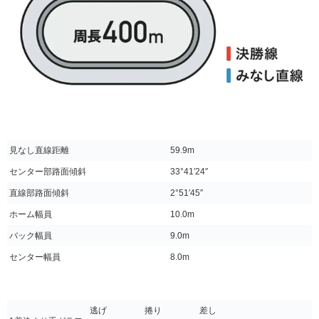
見なし直線距離
59.9m
センター部路面傾斜
33°41′24″
直線部路面傾斜
2°51′45″
ホーム幅員
10.0m
バック幅員
9.0m
センター幅員
8.0m
逃げ
捲り
差し