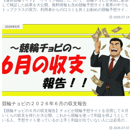
【優良競輪サイト】「ケイリン物語」について、競輪チョビが実際に参加
して検証した結果を大公開。無料情報も含め競輪予想サイト業界の中でも
トップクラスの実力。利用者からの口コミも良くお勧めの競輪予想サイト
になります。
2026.07.14
2026年6月
競輪チョビの２０２６年６月の収支報告
【競輪チョビの６月の収支報告】チョビが競輪予想サイトを活用して６月
いくらの収支を得たか大公開。これから競輪を使って利益を得ようとして
いる人、予想サイト使っているが上手く利益が出ていない人には必見の内
容。是非今後の参考のためにご覧ください。
2026.07.07