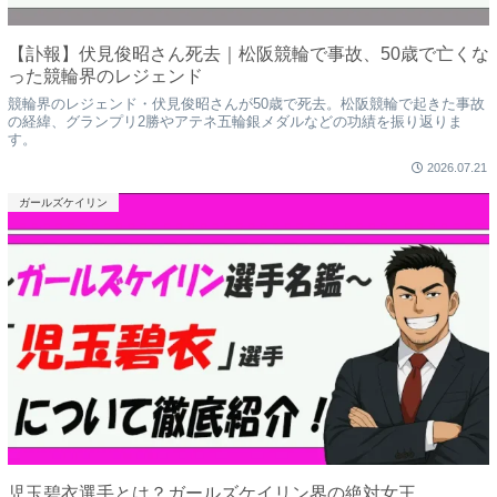
【訃報】伏見俊昭さん死去｜松阪競輪で事故、50歳で亡くな
った競輪界のレジェンド
競輪界のレジェンド・伏見俊昭さんが50歳で死去。松阪競輪で起きた事故
の経緯、グランプリ2勝やアテネ五輪銀メダルなどの功績を振り返りま
す。
2026.07.21
ガールズケイリン
児玉碧衣選手とは？ガールズケイリン界の絶対女王