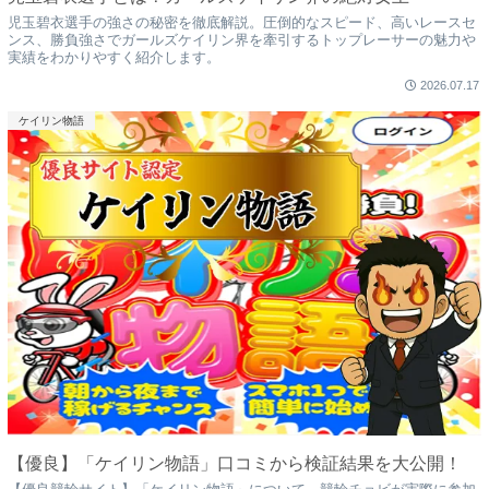
児玉碧衣選手の強さの秘密を徹底解説。圧倒的なスピード、高いレースセ
ンス、勝負強さでガールズケイリン界を牽引するトップレーサーの魅力や
実績をわかりやすく紹介します。
2026.07.17
ケイリン物語
【優良】「ケイリン物語」口コミから検証結果を大公開！