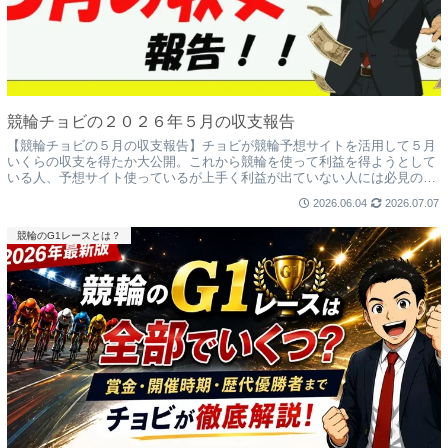
競輪チョビの２０２６年５月の収支報告
【競輪チョビの５月の収支報告】チョビが競輪予想サイトを活用して５月
いくらの収支を得たか大公開。これから競輪を使って利益を得ようとして
いる人、予想サイト使っているが上手く利益が出ていない人には必見の内
容。是非今後の参考のためにご覧ください。
2026.06.04
2026.07.07
競輪のG1レースとは？