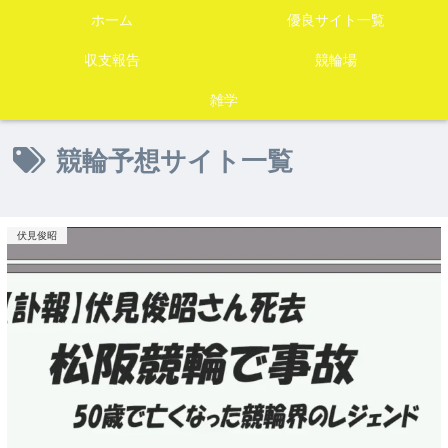
ホーム
優良サイト一覧
収支報告
競輪場
雑学
競輪予想サイト一覧
伏見俊昭