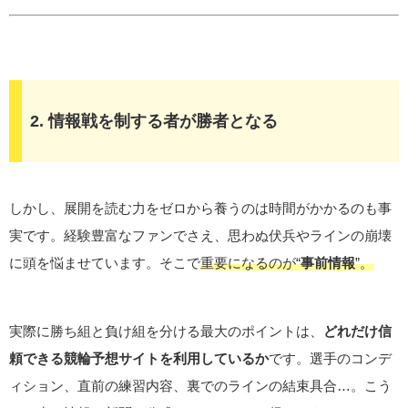
2. 情報戦を制する者が勝者となる
しかし、展開を読む力をゼロから養うのは時間がかかるのも事
実です。経験豊富なファンでさえ、思わぬ伏兵やラインの崩壊
に頭を悩ませています。そこで
重要になるのが“
事前情報
”。
実際に勝ち組と負け組を分ける最大のポイントは、
どれだけ信
頼できる
競輪予想サイト
を利用しているか
です。選手のコンデ
ィション、直前の練習内容、裏でのラインの結束具合…。こう