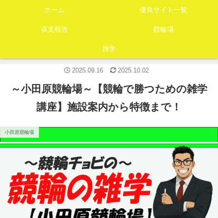
ホーム
優良サイト一覧
収支報告
競輪場
雑学
2025.09.16
2025.10.02
～小田原競輪場～【競輪で勝つための雑学
講座】施設案内から特徴まで！
小田原競輪場