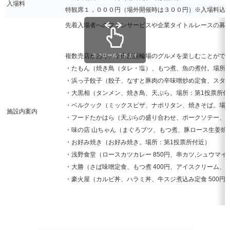
入場料
特観席１，０００円（場外開催時は３００円）※入場料込
先着入場者へのファンサービスや企業タイトルレースの募
複数売店があり、小田原競輪場のグルメを楽しむことがで
スクロールできます
・たもん（焼き鳥（タレ・塩）、もつ煮、魚の煮付。場所：
・浜っ子餃子（餃子、なすと豚肉の辛味噌炒め定食、スタ
・大黒相（タンメン、焼き鳥、天ぷら。場所：第1投票所付
・ベルクック（ミックスピザ、ナポリタン、焼きそば。場所
施設内案内
・フードたかはら（天ぷらの盛り合わせ、ポークソテー、も
・味の店 山ちゃん（まぐろブツ、もつ煮、豚ロース生姜焼
・お好み焼き（お好み焼き。場所：第1投票所付近）
・浅野食堂（ロースカツカレー 850円、串カツ,シュウマイ,
・大勝（さば味噌定食、もつ煮 400円、アイスクリーム、
・豪火屋（カルビ丼、ハラミ丼、牛スジ煮込み定食 500円