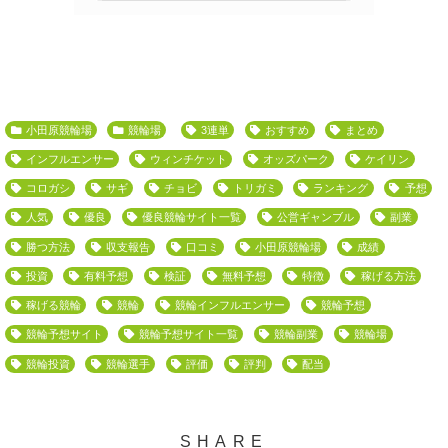
小田原競輪場
競輪場
3連単
おすすめ
まとめ
インフルエンサー
ウィンチケット
オッズパーク
ケイリン
コロガシ
サギ
チョビ
トリガミ
ランキング
予想
人気
優良
優良競輪サイト一覧
公営ギャンブル
副業
勝つ方法
収支報告
口コミ
小田原競輪場
成績
投資
有料予想
検証
無料予想
特徴
稼げる方法
稼げる競輪
競輪
競輪インフルエンサー
競輪予想
競輪予想サイト
競輪予想サイト一覧
競輪副業
競輪場
競輪投資
競輪選手
評価
評判
配当