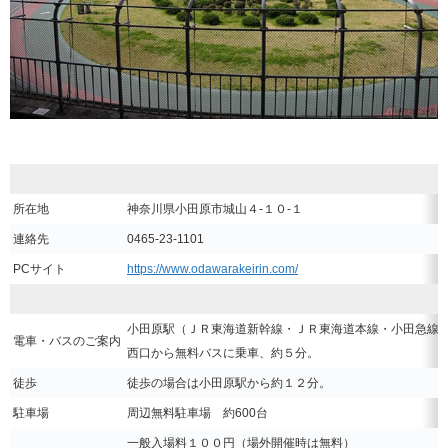
所在地
神奈川県小田原市城山４‐１０‐１
連絡先
0465-23-1101
PCサイト
https://www.odawarakeirin.com/
小田原駅（ＪＲ東海道新幹線・ＪＲ東海道本線・小田急線
電車・バスのご案内
西口から無料バスに乗車、約５分。
徒歩
徒歩の場合は小田原駅から約１２分。
駐車場
周辺無料駐車場 約600台
一般入場料１００円（場外開催時は無料）