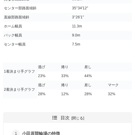
センター部路面傾斜
35°34′12″
直線部路面傾斜
3°26′1″
ホーム幅員
11.3m
バック幅員
9.0m
センター幅員
7.5m
逃げ
捲り
差し
1着決まり手グラフ
23%
33%
44%
逃げ
捲り
差し
マーク
2着決まり手グラフ
28%
12%
28%
32%
目次
小田原競輪場の特徴