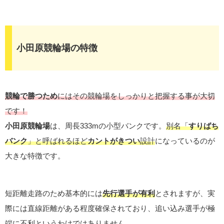
小田原競輪場の特徴
競輪で勝つため
にはその競輪場をしっかりと把握する事が大切
です！
小田原競輪場
は、周長333mの小型バンクです。
別名「
すりばち
バンク
」と呼ばれるほど
カントがきつい
設計
になっているのが
大きな特徴です。
短距離走路のため基本的には
先行選手が有利
とされますが、実
際には直線距離がある程度確保されており、追い込み選手が極
端に不利というわけではありません。