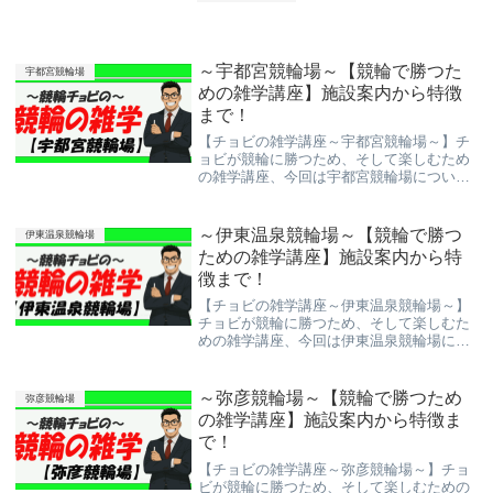
～宇都宮競輪場～【競輪で勝つた
宇都宮競輪場
めの雑学講座】施設案内から特徴
まで！
【チョビの雑学講座～宇都宮競輪場～】チ
ョビが競輪に勝つため、そして楽しむため
の雑学講座、今回は宇都宮競輪場について
紹介しよう。競輪予想サイトを使って稼ぐ
のも大切だけど、競輪を楽しむのも大事！
これを機にもっと競輪を知ってより楽しん
～伊東温泉競輪場～【競輪で勝つ
伊東温泉競輪場
で下さい。
ための雑学講座】施設案内から特
徴まで！
【チョビの雑学講座～伊東温泉競輪場～】
チョビが競輪に勝つため、そして楽しむた
めの雑学講座、今回は伊東温泉競輪場につ
いて紹介しよう。競輪予想サイトを使って
稼ぐのも大切だけど、競輪を楽しむのも大
事！これを機にもっと競輪を知ってより楽
～弥彦競輪場～【競輪で勝つため
弥彦競輪場
しんで下さい。
の雑学講座】施設案内から特徴ま
で！
【チョビの雑学講座～弥彦競輪場～】チョ
ビが競輪に勝つため、そして楽しむための