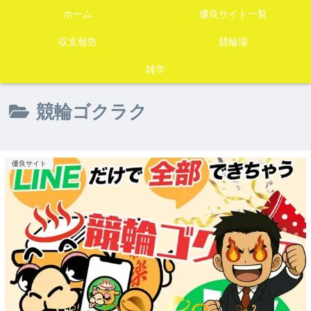
ホーム
優良サイト一覧
収支報告
競輪場
雑学
競輪ゴクラク
優良サイト